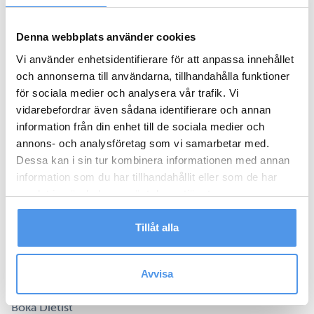
Arbetsterapi
Dietist
Denna webbplats använder cookies
Hemrehabilitering
Vi använder enhetsidentifierare för att anpassa innehållet
Kiropraktor
och annonserna till användarna, tillhandahålla funktioner
för sociala medier och analysera vår trafik. Vi
Nacka Forum Rehab
vidarebefordrar även sådana identifierare och annan
information från din enhet till de sociala medier och
Öppettider
annons- och analysföretag som vi samarbetar med.
Om oss
Dessa kan i sin tur kombinera informationen med annan
Kontakt
information som du har tillhandahållit eller som de har
Medarbetare
samlat in när du har använt deras tjänster.
Bokningar
Tillåt alla
Hantera dina bokningar
Boka Fysioterapi
Avvisa
Boka Arbetsterapi
Boka Dietist