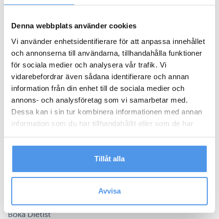
Arbetsterapi
Dietist
Denna webbplats använder cookies
Hemrehabilitering
Vi använder enhetsidentifierare för att anpassa innehållet
Kiropraktor
och annonserna till användarna, tillhandahålla funktioner
för sociala medier och analysera vår trafik. Vi
Nacka Forum Rehab
vidarebefordrar även sådana identifierare och annan
information från din enhet till de sociala medier och
Öppettider
annons- och analysföretag som vi samarbetar med.
Om oss
Dessa kan i sin tur kombinera informationen med annan
Kontakt
information som du har tillhandahållit eller som de har
Medarbetare
samlat in när du har använt deras tjänster.
Bokningar
Tillåt alla
Hantera dina bokningar
Boka Fysioterapi
Avvisa
Boka Arbetsterapi
Boka Dietist