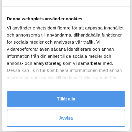
fysisk eller psykisk prestationsförmåga, vilket är en viktig
faktor i rehabiliteringen. Följande insatser kan då
erbjudas:
Denna webbplats använder cookies
Vi använder enhetsidentifierare för att anpassa innehållet
Patientutbildning:
Program såsom ”Vardagsbalans,”
och annonserna till användarna, tillhandahålla funktioner
som leds av en arbetsterapeut, hjälper till att skapa
för sociala medier och analysera vår trafik. Vi
struktur och balans i vardagen. Detta kan vara
vidarebefordrar även sådana identifierare och annan
avgörande för att återfå energi och fokus.
information från din enhet till de sociala medier och
Träning:
Individuellt anpassad träning för att stärka
annons- och analysföretag som vi samarbetar med.
kroppen och öka uthålligheten.
Dessa kan i sin tur kombinera informationen med annan
Psykosocialt stöd:
Metodisk hjälp för att hantera
information som du har tillhandahållit eller som de har
psykisk belastning och öka den psykiska orken.
samlat in när du har använt deras tjänster.
Vikten av struktur i vardagen
Tillåt alla
Att skapa balans mellan aktiviteter, vila och sociala
relationer är en viktig del av rehabiliteringen.
Avvisa
Vardagsbalans kan hjälpa patienter att återfå kontroll
över sin tid och skapa förutsättningar för ett hållbart