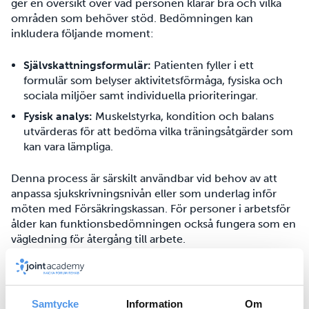
ger en översikt över vad personen klarar bra och vilka
områden som behöver stöd. Bedömningen kan
inkludera följande moment:
Självskattningsformulär:
Patienten fyller i ett
formulär som belyser aktivitetsförmåga, fysiska och
sociala miljöer samt individuella prioriteringar.
Fysisk analys:
Muskelstyrka, kondition och balans
utvärderas för att bedöma vilka träningsåtgärder som
kan vara lämpliga.
Denna process är särskilt användbar vid behov av att
anpassa sjukskrivningsnivån eller som underlag inför
möten med Försäkringskassan. För personer i arbetsför
ålder kan funktionsbedömningen också fungera som en
vägledning för återgång till arbete.
Vilka insatser kan bli aktuella?
En funktionsbedömning kan visa att det finns nedsatt
Samtycke
Information
Om