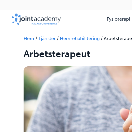
Fysioterapi
Hem
/
Tjänster
/
Hemrehabilitering
/
Arbetsterape
Arbetsterapeut