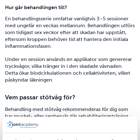
Hur går behandlingen till?
En behandlingsserie omfattar vanligtvis 3–5 sessioner
med ungefär en veckas mellanrum. Behandlingen utförs
som tidigast sex veckor efter att skadan har uppstått,
eftersom kroppen behöver tid att hantera den initiala
inflammationsfasen.
Under en session används en applikator som genererar
tryckvågor, vilka tränger in i den skadade vävnaden.
Detta ökar blodcirkulationen och cellaktiviteten, vilket
påskyndar läkningen.
Vem passar stötvåg för?
Behandling med stötvåg rekommenderas för dig som
har muskel- eller senbesvär där rehabiliteringsträning
inte gett tillräckliga resultat. Några vanliga tillstånd där
behandlingen kan hjälpa är: