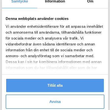
Samtycke
Information
Om
Tennisarmbåge
: Smärta på utsidan av armbågen som
orsakas av överbelastning.
Hälsenebesvär
: Smärta och stelhet i hälsenan, ofta
Denna webbplats använder cookies
orsakad av överansträngning.
Vi använder enhetsidentifierare för att anpassa innehållet
Hälsporre/plantarfasciit
: Smärta under hälen,
och annonserna till användarna, tillhandahålla funktioner
vanligtvis till följd av irritation i fotens bindväv.
för sociala medier och analysera vår trafik. Vi
vidarebefordrar även sådana identifierare och annan
En noggrann undersökning krävs
information från din enhet till de sociala medier och
annons- och analysföretag som vi samarbetar med.
Innan stötvågsbehandling inleds gör en fysioterapeut
Dessa kan i sin tur kombinera informationen med annan
eller arbetsterapeut en noggrann undersökning. Detta
information som du har tillhandahållit eller som de har
för att säkerställa att behandlingen är rätt för dig och för
att identifiera eventuella andra orsaker till dina besvär.
samlat in när du har använt deras tjänster.
Tillåt alla
Resultat och återhämtning
Många patienter upplever märkbara förbättringar redan
Avvisa
efter ett par behandlingar, även om full effekt ofta nås
först efter hela behandlingsserien. Det är viktigt att