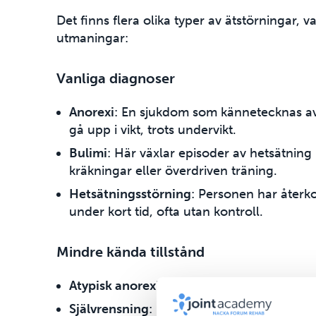
Det finns flera olika typer av ätstörningar,
utmaningar:
Vanliga diagnoser
Anorexi
: En sjukdom som kännetecknas av 
gå upp i vikt, trots undervikt.
Bulimi
: Här växlar episoder av hetsätni
kräkningar eller överdriven träning.
Hetsätningsstörning
: Personen har åter
under kort tid, ofta utan kontroll.
Mindre kända tillstånd
Atypisk anorexi
: Liknar anorexi men utan 
Självrensning
: Regelbunden matförlust (so