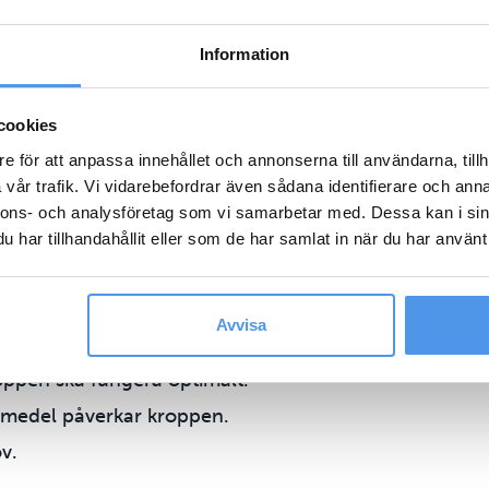
v att vakna och äta under natten.
Information
Disorder)
: Ett selektivt eller restriktivt ätbeteende där
cookies
ifik diagnos är också allvarliga och kräver vård.
e för att anpassa innehållet och annonserna till användarna, tillh
vår trafik. Vi vidarebefordrar även sådana identifierare och anna
nnons- och analysföretag som vi samarbetar med. Dessa kan i sin
har tillhandahållit eller som de har samlat in när du har använt 
att få specialiserad vård. Parallellt med behandling
dietist ge ovärderligt stöd. En dietist har
an hjälpa till med:
Avvisa
oppen ska fungera optimalt.
vsmedel påverkar kroppen.
v.