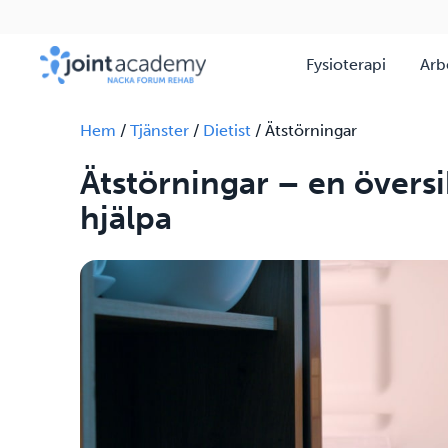
Fysioterapi
Arb
Hem
/
Tjänster
/
Dietist
/
Ätstörningar
Ätstörningar – en översi
hjälpa