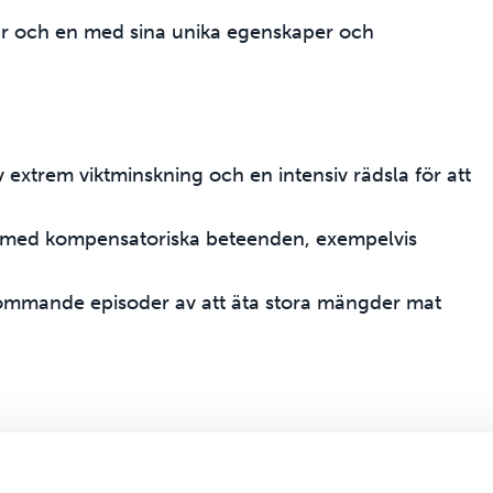
 var och en med sina unika egenskaper och
extrem viktminskning och en intensiv rädsla för att
ng med kompensatoriska beteenden, exempelvis
kommande episoder av att äta stora mängder mat
undervikt.
m att kräkas) utan att hetsäta.