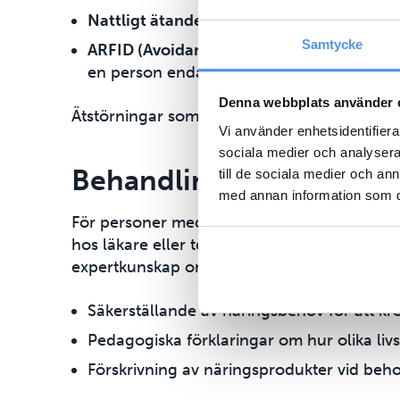
Nattligt ätande
: Återkommande episoder a
Samtycke
ARFID (Avoidant/Restrictive Food Intake 
en person endast äter några få livsmedel.
Denna webbplats använder 
Ätstörningar som inte passar in i någon spec
Vi använder enhetsidentifierar
sociala medier och analysera 
Behandling och stöd
till de sociala medier och a
med annan information som du 
För personer med ätstörningar är det viktigt 
hos läkare eller terapeut kan kontakt med en 
expertkunskap om kost och näringslära och k
Säkerställande av näringsbehov för att kr
Pedagogiska förklaringar om hur olika li
Förskrivning av näringsprodukter vid beho