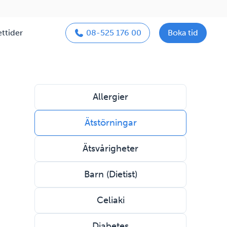
ttider
08-525 176 00
Boka tid
Allergier
Ätstörningar
Ätsvårigheter
Barn (Dietist)
Celiaki
Diabetes