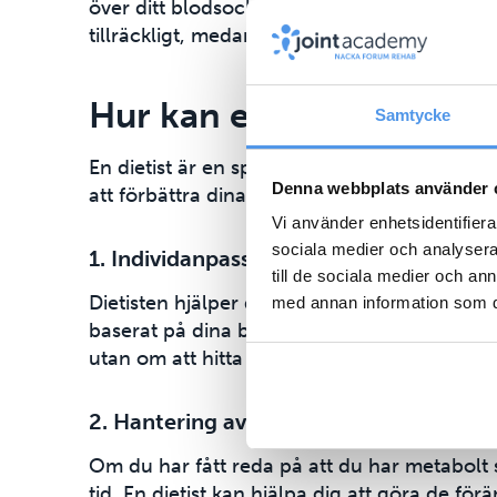
över ditt blodsocker och minska risken för k
tillräckligt, medan andra också kan behöv
Hur kan en dietist hjälpa
Samtycke
En dietist är en specialist inom kost och häl
Denna webbplats använder 
att förbättra dina matvanor. Här är några sätt
Vi använder enhetsidentifierar
sociala medier och analysera 
1.
Individanpassad kostrådgivning
till de sociala medier och a
Dietisten hjälper dig att förstå hur olika l
med annan information som du 
baserat på dina behov, preferenser och hälsom
utan om att hitta långsiktiga lösningar som pa
2.
Hantering av metabolt syndrom och 
Om du har fått reda på att du har metabolt s
tid. En dietist kan hjälpa dig att göra de för