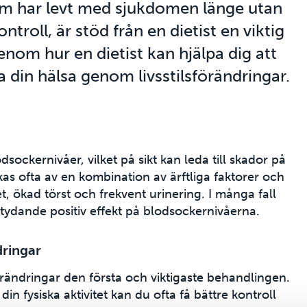
som har levt med sjukdomen länge utan
troll, är stöd från en dietist en viktig
enom hur en dietist kan hjälpa dig att
a din hälsa genom livsstilsförändringar.
ockernivåer, vilket på sikt kan leda till skador på
kas ofta av en kombination av ärftliga faktorer och
t, ökad törst och frekvent urinering. I många fall
tydande positiv effekt på blodsockernivåerna.
dringar
förändringar den första och viktigaste behandlingen.
n fysiska aktivitet kan du ofta få bättre kontroll