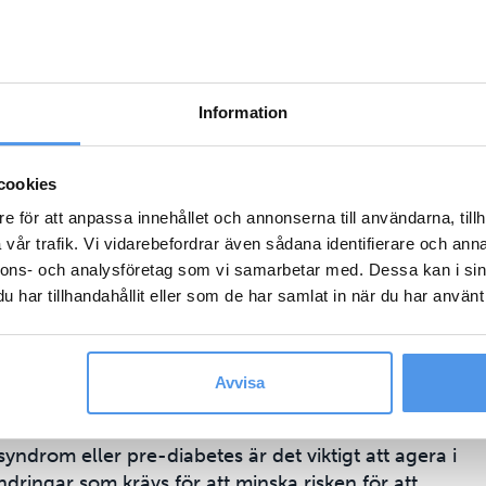
omplikationer. För vissa personer kan detta vara
a komplettera med läkemedelsbehandling.
 dig?
Information
sa som kan hjälpa dig att skapa en hållbar plan för
cookies
 en dietist kan stötta dig vid diabetes typ 2:
e för att anpassa innehållet och annonserna till användarna, tillh
vår trafik. Vi vidarebefordrar även sådana identifierare och anna
nnons- och analysföretag som vi samarbetar med. Dessa kan i sin
ivsmedel påverkar blodsockret och skräddarsyr kostråd
har tillhandahållit eller som de har samlat in när du har använt 
ål. Det handlar inte om att följa en strikt diet,
ssar din livsstil.
Avvisa
pre-diabetes
yndrom eller pre-diabetes är det viktigt att agera i
ändringar som krävs för att minska risken för att