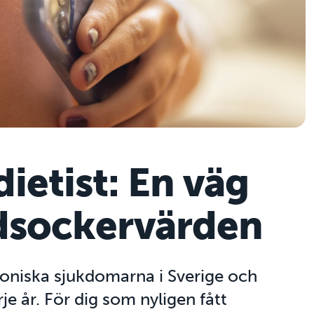
ietist: En väg
lodsockervärden
roniska sjukdomarna i Sverige och
e år. För dig som nyligen fått